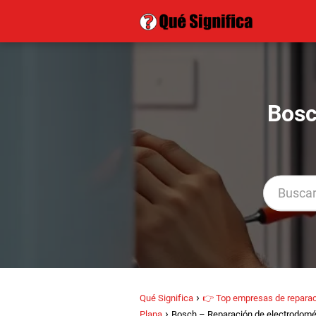
Bosc
Qué Significa
👉 Top empresas de reparac
Plana
Bosch – Reparación de electrodomés