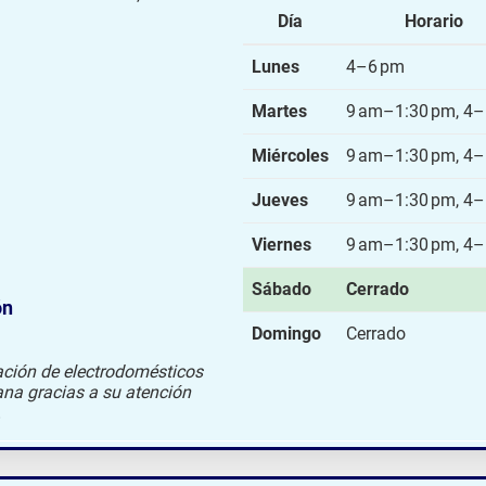
Día
Horario
Lunes
4–6 pm
Martes
9 am–1:30 pm, 4
Miércoles
9 am–1:30 pm, 4
Jueves
9 am–1:30 pm, 4
Viernes
9 am–1:30 pm, 4
Sábado
Cerrado
ón
Domingo
Cerrado
ación de electrodomésticos
lana gracias a su atención
.