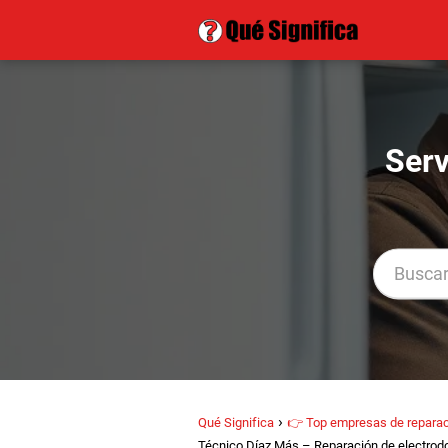
Serv
Qué Significa
👉 Top empresas de reparac
Técnico Díaz Más – Reparación de electrod