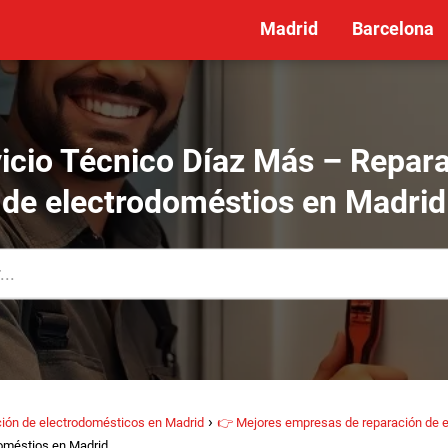
Madrid
Barcelona
icio Técnico Díaz Más – Repar
de electrodoméstios en Madrid
ión de electrodomésticos en Madrid
👉 Mejores empresas de reparación de 
oméstios en Madrid