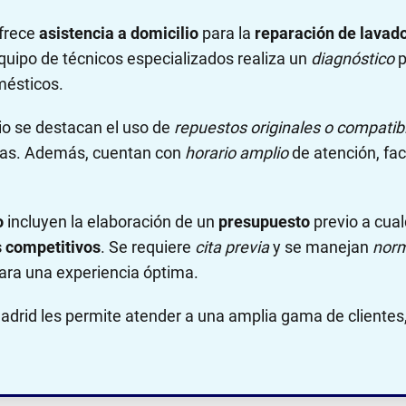
ofrece
asistencia a domicilio
para la
reparación de lavador
uipo de técnicos especializados realiza un
diagnóstico
p
mésticos.
io se destacan el uso de
repuestos originales o compatib
adas. Además, cuentan con
horario amplio
de atención, fac
o
incluyen la elaboración de un
presupuesto
previo a cual
s competitivos
. Se requiere
cita previa
y se manejan
norm
ara una experiencia óptima.
drid les permite atender a una amplia gama de clientes,