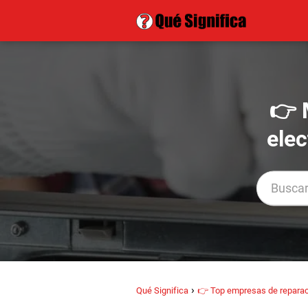
👉 
elec
Qué Significa
👉 Top empresas de reparac