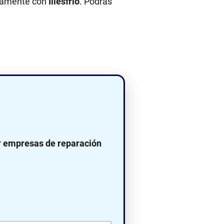
ectamente con
Illesfrio
. Podrás
r
empresas de reparación