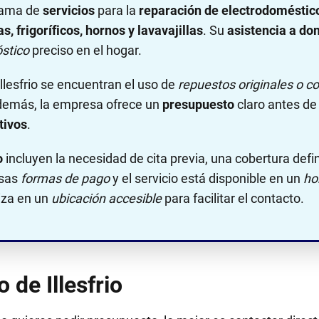
 gama de
servicios
para la
reparación de electrodoméstic
, frigoríficos, hornos y lavavajillas
. Su
asistencia a dom
stico
preciso en el hogar.
Illesfrio se encuentran el uso de
repuestos originales o c
demás, la empresa ofrece un
presupuesto
claro antes de 
tivos
.
o
incluyen la necesidad de cita previa, una cobertura defi
rsas
formas de pago
y el servicio está disponible en un
ho
liza en un
ubicación accesible
para facilitar el contacto.
o de Illesfrio