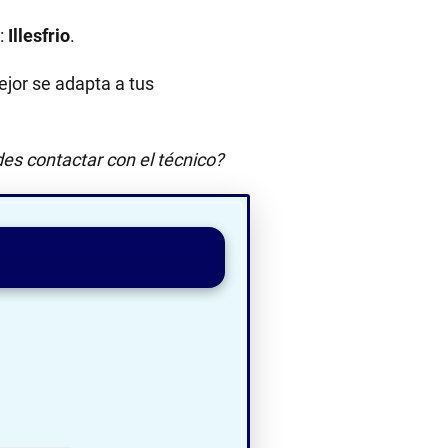
:
Illesfrio
.
jor se adapta a tus
es contactar con el técnico?