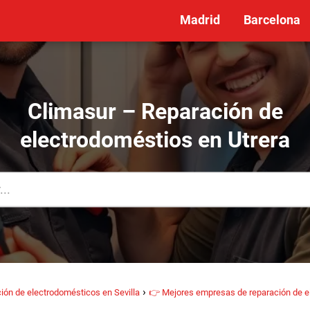
Madrid
Barcelona
Climasur – Reparación de
electrodoméstios en Utrera
ón de electrodomésticos en Sevilla
👉 Mejores empresas de reparación de e