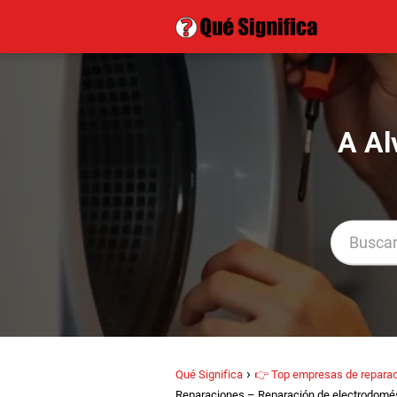
A Al
Qué Significa
👉 Top empresas de reparac
Reparaciones – Reparación de electrodomés