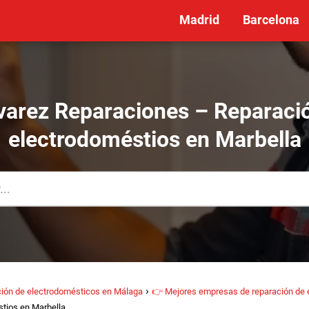
Madrid
Barcelona
varez Reparaciones – Reparaci
electrodoméstios en Marbella
ión de electrodomésticos en Málaga
👉 Mejores empresas de reparación de 
tios en Marbella