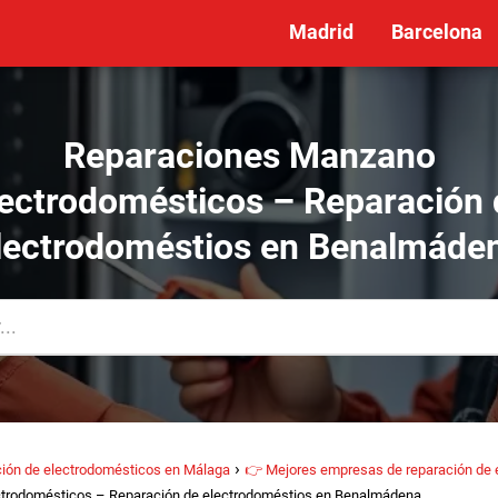
Madrid
Barcelona
Reparaciones Manzano
lectrodomésticos – Reparación 
lectrodoméstios en Benalmáde
ión de electrodomésticos en Málaga
👉 Mejores empresas de reparación de 
trodomésticos – Reparación de electrodoméstios en Benalmádena