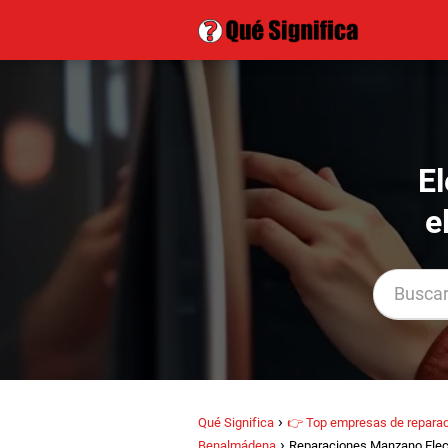
E
e
Qué Significa
👉 Top empresas de reparac
Benalmádena
Reparaciones Manzano Elec