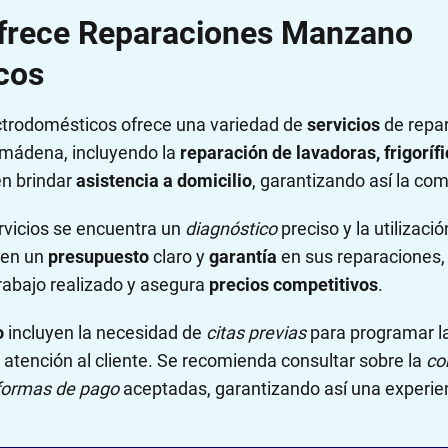
ofrece Reparaciones Manzano
cos
trodomésticos ofrece una variedad de
servicios
de repar
mádena, incluyendo la
reparación de lavadoras, frigorífi
en brindar
asistencia a domicilio
, garantizando así la co
rvicios se encuentra un
diagnóstico
preciso y la utilizaci
cen un
presupuesto
claro y
garantía
en sus reparaciones,
trabajo realizado y asegura
precios competitivos
.
o
incluyen la necesidad de
citas previas
para programar la
a atención al cliente. Se recomienda consultar sobre la
co
formas de pago
aceptadas, garantizando así una experien