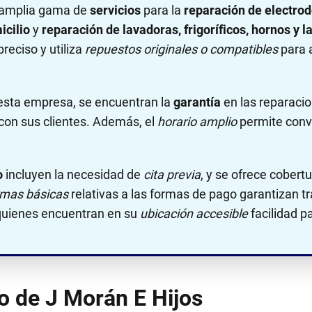
 amplia gama de
servicios
para la
reparación de electro
icilio
y
reparación de lavadoras, frigoríficos, hornos y l
reciso y utiliza
repuestos originales o compatibles
para a
 esta empresa, se encuentran la
garantía
en las reparaci
con sus clientes. Además, el
horario amplio
permite conv
o
incluyen la necesidad de
cita previa
, y se ofrece cober
mas básicas
relativas a las formas de pago garantizan t
, quienes encuentran en su
ubicación accesible
facilidad p
no de J Morán E Hijos