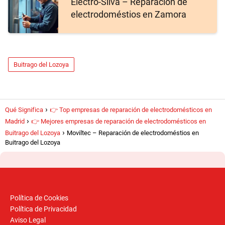
Electro-Silva – Reparación de
electrodoméstios en Zamora
Buitrago del Lozoya
Qué Significa
👉 Top empresas de reparación de electrodomésticos en
Madrid
👉 Mejores empresas de reparación de electrodomésticos en
Buitrago del Lozoya
Moviltec – Reparación de electrodoméstios en
Buitrago del Lozoya
Política de Cookies
Política de Privacidad
Aviso Legal