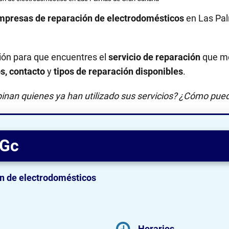
mpresas de reparación de electrodomésticos
en Las Pal
ión para que encuentres el
servicio de reparación
que me
os, contacto
y
tipos de reparación disponibles
.
inan quienes ya han utilizado sus servicios? ¿Cómo pued
 Gc
n de electrodomésticos
Horarios