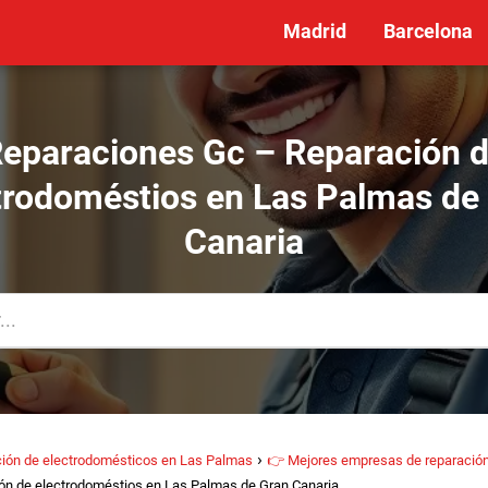
Madrid
Barcelona
eparaciones Gc – Reparación 
trodoméstios en Las Palmas de
Canaria
ión de electrodomésticos en Las Palmas
👉 Mejores empresas de reparación
ón de electrodoméstios en Las Palmas de Gran Canaria