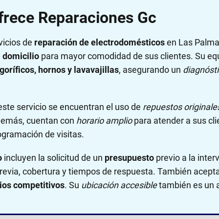
ofrece Reparaciones Gc
vicios de
reparación de electrodomésticos
en Las Palma
 domicilio
para mayor comodidad de sus clientes. Su equ
goríficos, hornos y lavavajillas
, asegurando un
diagnóst
este servicio se encuentran el uso de
repuestos originale
Además, cuentan con
horario amplio
para atender a sus cli
ogramación de visitas.
o
incluyen la solicitud de un
presupuesto
previo a la inte
revia, cobertura y tiempos de respuesta. También acept
ios competitivos
. Su
ubicación accesible
también es un a