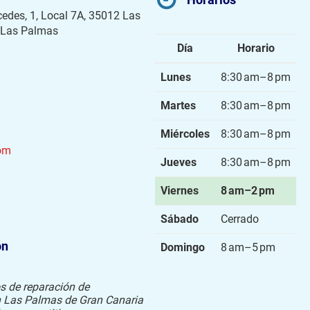
cedes, 1, Local 7A, 35012 Las
 Las Palmas
Día
Horario
Lunes
8:30 am–8 pm
Martes
8:30 am–8 pm
Miércoles
8:30 am–8 pm
om
Jueves
8:30 am–8 pm
Viernes
8 am–2 pm
Sábado
Cerrado
ón
Domingo
8 am–5 pm
s de reparación de
en Las Palmas de Gran Canaria