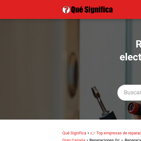
R
elec
Qué Significa
👉 Top empresas de reparac
Gran Canaria
Reparaciones Gc – Reparaci