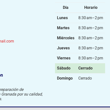
Día
Horario
Lunes
8:30 am–2 pm
Martes
8:30 am–2 pm
Miércoles
8:30 am–2 pm
ail.com
Jueves
8:30 am–2 pm
Viernes
8:30 am–2 pm
Sábado
Cerrado
ón
Domingo
Cerrado
 reparación de
n Granada por su calidad,
s.