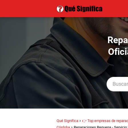
Repa
Ofic
Qué Significa
👉 Top empresas de reparac
Córdoba
Reparaciones Requena - Servicio 