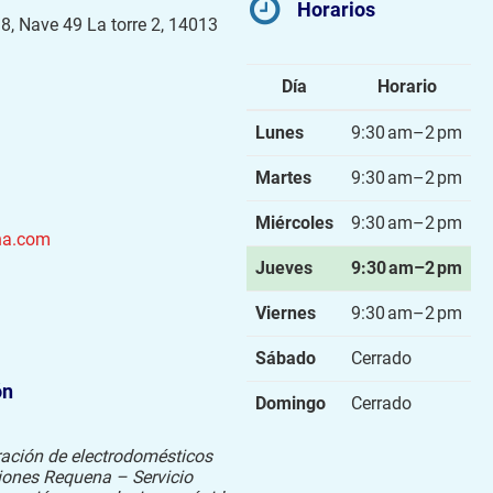
Horarios
.38, Nave 49 La torre 2, 14013
Día
Horario
Lunes
9:30 am–2 pm
Martes
9:30 am–2 pm
Miércoles
9:30 am–2 pm
na.com
Jueves
9:30 am–2 pm
Viernes
9:30 am–2 pm
Sábado
Cerrado
ón
Domingo
Cerrado
ación de electrodomésticos
ciones Requena – Servicio