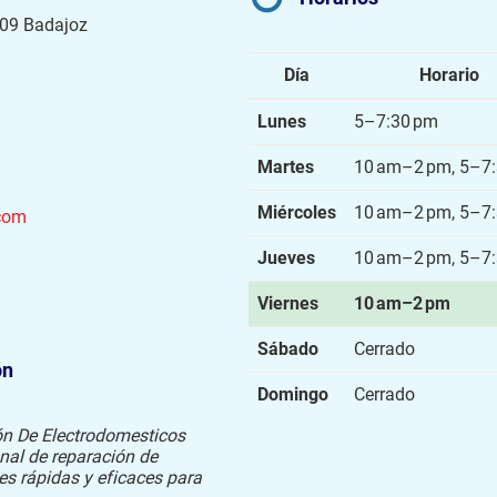
009 Badajoz
Día
Horario
Lunes
5–7:30 pm
Martes
10 am–2 pm, 5–7
Miércoles
10 am–2 pm, 5–7
com
Jueves
10 am–2 pm, 5–7
Viernes
10 am–2 pm
Sábado
Cerrado
ón
Domingo
Cerrado
ón De Electrodomesticos
onal de reparación de
es rápidas y eficaces para