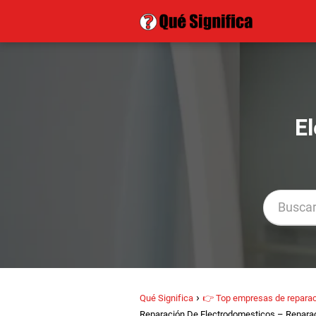
E
Qué Significa
👉 Top empresas de reparac
Reparación De Electrodomesticos – Reparac