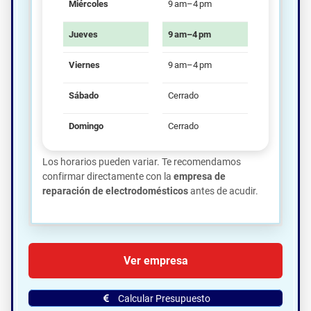
Miércoles
9 am–4 pm
Jueves
9 am–4 pm
Viernes
9 am–4 pm
Sábado
Cerrado
Domingo
Cerrado
Los horarios pueden variar. Te recomendamos
confirmar directamente con la
empresa de
reparación de electrodomésticos
antes de acudir.
🗺️ Ubicación de Asturtec Servicio
Ver empresa
Técnico S.l.u. en Gijón:
Calcular Presupuesto