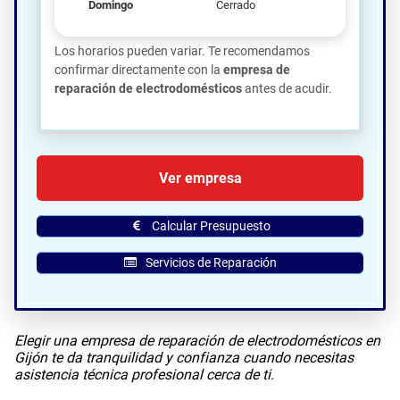
Domingo
Cerrado
Los horarios pueden variar. Te recomendamos
confirmar directamente con la
empresa de
reparación de electrodomésticos
antes de acudir.
🗺️ Ubicación de Samsung Servicio
Ver empresa
Técnico Samsung
Electrodomésticos en Gijón:
Calcular Presupuesto
Servicios de Reparación
Elegir una empresa de reparación de electrodomésticos en
Gijón te da tranquilidad y confianza cuando necesitas
asistencia técnica profesional cerca de ti.