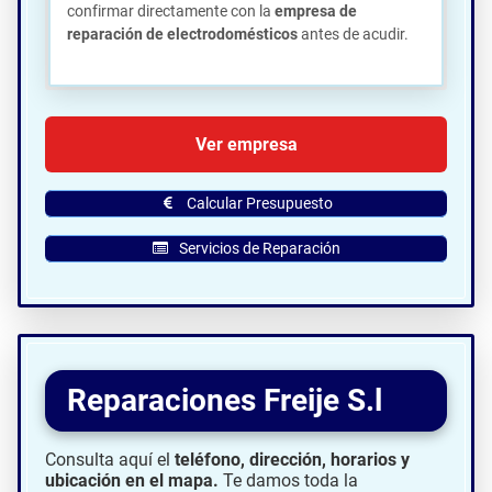
confirmar directamente con la
empresa de
reparación de electrodomésticos
antes de acudir.
🗺️ Ubicación de Norte
Ver empresa
Electrodomésticos en Gijón:
Calcular Presupuesto
Servicios de Reparación
Reparaciones Freije S.l
Consulta aquí el
teléfono, dirección, horarios y
ubicación en el mapa.
Te damos toda la