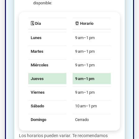
disponible:
🗓️ Día
⏰ Horario
Lunes
9 am–1 pm
Martes
9 am–1 pm
Miércoles
9 am–1 pm
Jueves
9 am–1 pm
Viernes
9 am–1 pm
Sábado
10 am–1 pm
Domingo
Cerrado
Los horarios pueden variar. Te recomendamos