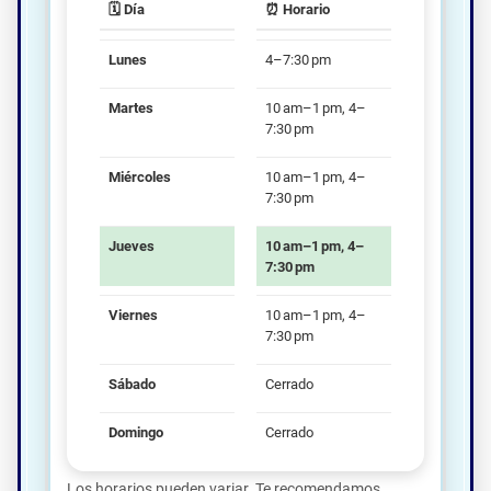
🗓️ Día
⏰ Horario
Lunes
4–7:30 pm
Martes
10 am–1 pm, 4–
7:30 pm
Miércoles
10 am–1 pm, 4–
7:30 pm
Jueves
10 am–1 pm, 4–
7:30 pm
Viernes
10 am–1 pm, 4–
7:30 pm
Sábado
Cerrado
Domingo
Cerrado
Los horarios pueden variar. Te recomendamos