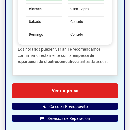
Viernes
9 am–2 pm
Sábado
Cerrado
Domingo
Cerrado
Los horarios pueden variar. Te recomendamos
confirmar directamente con la
empresa de
reparación de electrodomésticos
antes de acudir.
🗺️ Ubicación de Reparaciones
Ver empresa
Freije S.l en Gijón:
Calcular Presupuesto
Servicios de Reparación