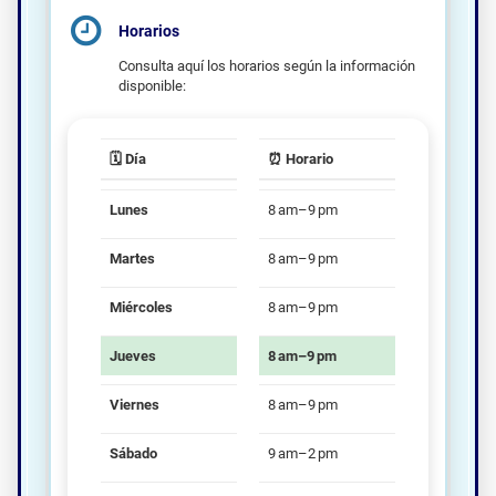
Horarios
Consulta aquí los horarios según la información
disponible:
🗓️ Día
⏰ Horario
Lunes
8 am–9 pm
Martes
8 am–9 pm
Miércoles
8 am–9 pm
Jueves
8 am–9 pm
Viernes
8 am–9 pm
Sábado
9 am–2 pm